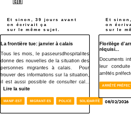
Et sinon, 39 jours avant
Et sinon
on écrivait ça
on écriv
sur le même sujet.
sur le m
La frontière tue: janvier à calais
Florilège d’ar
réquisi...
Tous les mois, le passeursdhospitalites
Documents in
donne des nouvelles de la situation des
leur conduite
personnes migrantes à calais. Pour
arrêtés préfe
trouver des informations sur la situation,
il est aussi possible de consulter cal...
ARRÊTÉ PRÉFE
Lire la suite
MANIF-EST
MIGRANT-ES
POLICE
SOLIDARITÉ
08/02/2026