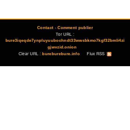
-
Contact
Comment publier
Tor URL :
bure3iqeqde7ynpluyuubochndt33wwsbkmo7kgf32bmli4zi
gjwvzid.onion
Clear URL :
Flux RSS :
bureburebure.info