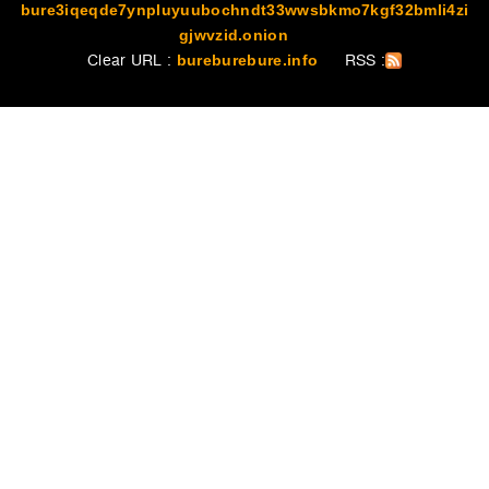
bure3iqeqde7ynpluyuubochndt33wwsbkmo7kgf32bmli4zi
gjwvzid.onion
Clear URL :
RSS :
bureburebure.info