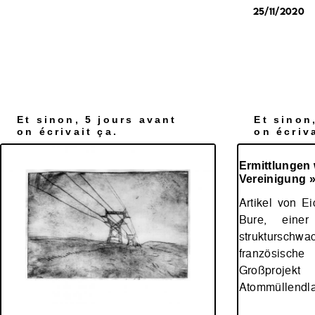
25/11/2020
Et sinon, 5 jours avant
Et sinon
on écrivait ça.
on écriva
Ermittlungen 
Vereinigung » 
Artikel von Ei
Bure, einer
strukturschwa
französische
Großproj
Atommüllendl