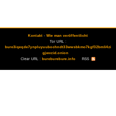
-
Kontakt
Wie man veröffentlicht
Tor URL :
bure3iqeqde7ynpluyuubochndt33wwsbkmo7kgf32bmli4zi
gjwvzid.onion
Clear URL :
RSS :
bureburebure.info