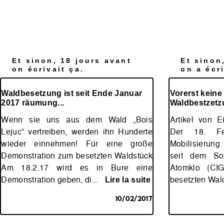
Et sinon, 18 jours avant
Et sinon
on écrivait ça.
on a écri
Waldbesetzung ist seit Ende Januar
Vorerst kein
2017 räumung...
Waldbestzetz
Wenn sie uns aus dem Wald „Bois
Artikel von E
Lejuc“ vertreiben, werden ihn Hunderte
Der 18. Fe
wieder einnehmen! Für eine große
Mobilisierun
Demonstration zum besetzten Waldstück
seit dem S
Am 18.2.17 wird es in Bure eine
Atomklo (CI
Demonstration geben, di...
besetzten Wal
Lire la suite
10/02/2017