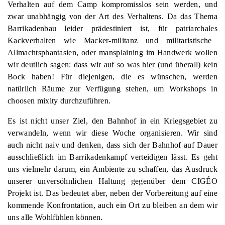
Verhalten auf dem Camp kompromisslos sein werden, und
zwar unabhängig von der Art des Verhaltens.
Da das Thema
Barrikadenbau leider prädestiniert ist, für
patriarchales
Kackverhalten wie
M
acker-militanz
und militaristische
A
llmachtsphantasien, oder mansplaining im Handwerk wollen
wir deutlich sagen: dass wir auf so was hier
(und überall)
kein
Bock haben! Für diejenigen, die es wünschen, werden
natürlich Räume zur Verfügung stehen, um Workshops in
choosen mixity
durchzuführen.
Es ist nicht unser Ziel, den Bahnhof in ein
Kriegsg
ebiet zu
verwandeln, wenn wir diese Woche organisieren. W
ir sind
auch nicht naiv und denken, dass sich der Bahnhof auf Dauer
ausschließlich im Barrikadenkampf verteidigen lässt. Es geht
uns vielmehr darum, ein Ambiente zu schaffen, das Ausdruck
unserer unversöhnlichen Haltung gegenüber dem CIGÉO
Projekt ist. Das bedeutet aber, neben der Vorbereitung auf eine
kommende Konfrontation, auch ein Ort zu bleiben an dem wir
uns alle Wohlfühlen können.