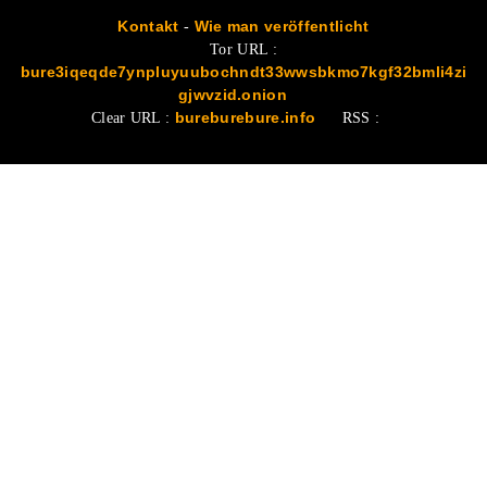
Kontakt
-
Wie man veröffentlicht
Tor URL :
bure3iqeqde7ynpluyuubochndt33wwsbkmo7kgf32bmli4zi
gjwvzid.onion
Clear URL :
bureburebure.info
RSS :