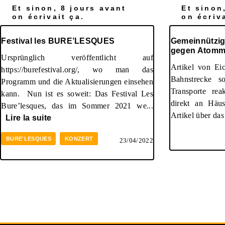
Et sinon, 8 jours avant
Et sinon
on écrivait ça.
on écriva
Festival les BURE’LESQUES
Gemeinnützig
gegen Atommü
Ursprünglich veröffentlicht auf
Artikel von Eic
https://burefestival.org/, wo man das
Bahnstrecke s
Programm und die Aktualisierungen einsehen
Transporte rea
kann. Nun ist es soweit: Das Festival Les
direkt an Häu
Bure’lesques, das im Sommer 2021 we...
Artikel über da
Lire la suite
BURE'LESQUES
KONZERT
23/04/2022