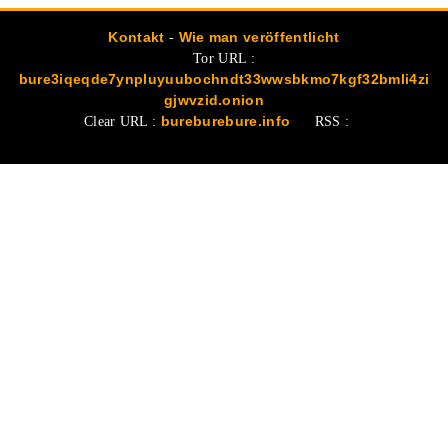
Kontakt
-
Wie man veröffentlicht
Tor URL :
bure3iqeqde7ynpluyuubochndt33wwsbkmo7kgf32bmli4zi
gjwvzid.onion
Clear URL :
bureburebure.info
RSS :