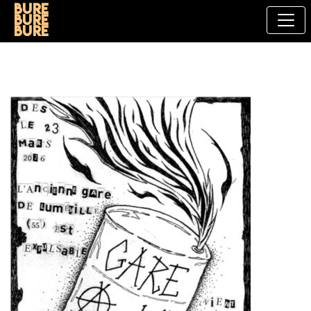
Bure
bure
bure