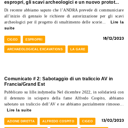
espropri, gli scavi archeologici e un nuovo protot...
Di recente abbiamo saputo che l’ANDRA prevede di communiciare
all’inizio di gennaio le richieste di autorizzazione per gli scavi
archeologici per il progetto di smaltimento delle scorie...
Lire la
suite
18/12/2023
CIGEO
ESPROPRI
ARCHAEOLOGICAL EXCAVATIONS
LA GARE
Comunicato # 2: Sabotaggio di un traliccio AV in
Francia/Grand Est
Pubblicato su lille.indymedia Nel dicembre 2022, in solidarietà con
il detenuto in sciopero della fame Alfredo Cospito, abbiamo
sabotato un traliccio dell’AV e ne abbiamo parzialmente rimosso...
Lire la suite
13/02/2023
AZIONE DIRETTA
ALFREDO COSPITO
CIGEO