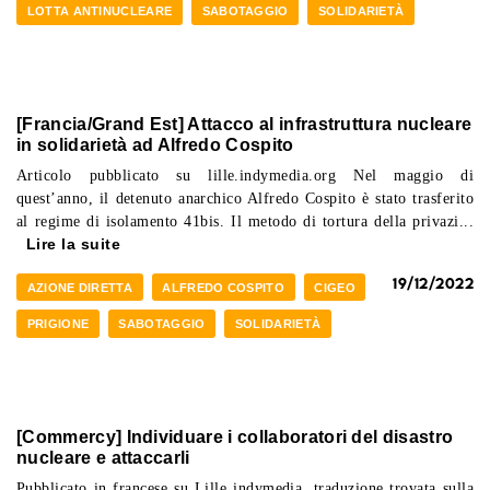
LOTTA ANTINUCLEARE
SABOTAGGIO
SOLIDARIETÀ
[Francia/Grand Est] Attacco al infrastruttura nucleare
in solidarietà ad Alfredo Cospito
Articolo pubblicato su lille.indymedia.org Nel maggio di
quest’anno, il detenuto anarchico Alfredo Cospito è stato trasferito
al regime di isolamento 41bis. Il metodo di tortura della privazi...
Lire la suite
19/12/2022
AZIONE DIRETTA
ALFREDO COSPITO
CIGEO
PRIGIONE
SABOTAGGIO
SOLIDARIETÀ
[Commercy] Individuare i collaboratori del disastro
nucleare e attaccarli
Pubblicato in francese su Lille indymedia, traduzione trovata sulla