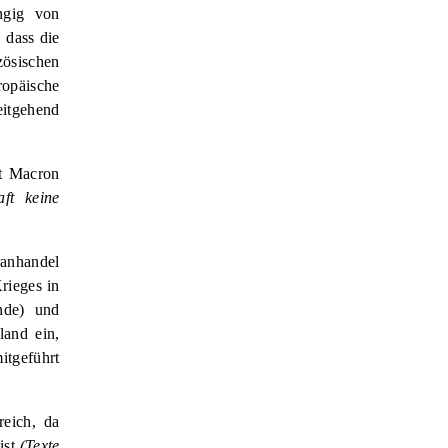
ngig von
 dass die
zösischen
opäische
eitgehend
nt Macron
ft keine
ranhandel
rieges in
nde) und
land ein,
tgeführt
reich, da
ist
(Texte