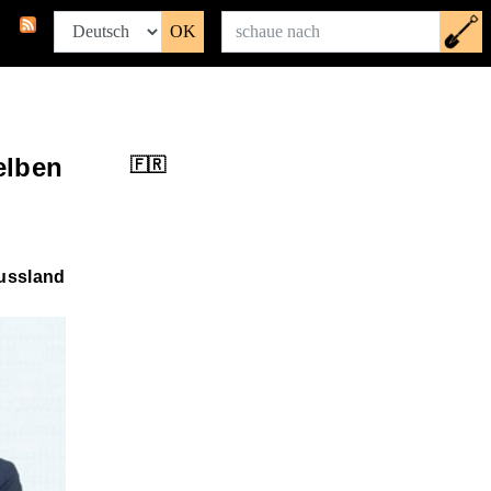
elben
ussland