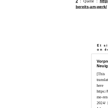
2
: Quelle :
http
bereits-am-werk/
Et s
on é
Vorpr
Neuigk
[This
transla
h
https:/
me-ren
2024/ 