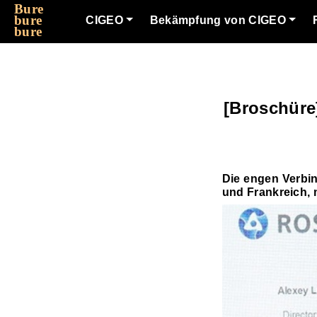
Bure
bure
CIGEO
Bekämpfung von CIGEO
bure
[Broschür
Die engen Verbi
und Frankreich, m