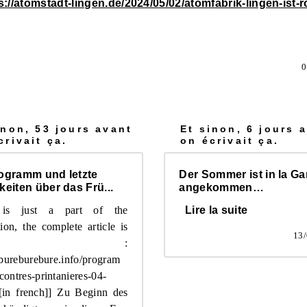
s://atomstadt-lingen.de/2024/05/02/atomfabrik-lingen-ist-
0
inon, 53 jours avant
Et sinon, 6 jours 
crivait ça.
on écrivait ça.
ogramm und letzte
Der Sommer ist in la Ga
eiten über das Frü...
angekommen…
 is just a part of the
Lire la suite
tion, the complete article is
13
ere :
/bureburebure.info/program
contres-printanieres-04-
[in french]] Zu Beginn des