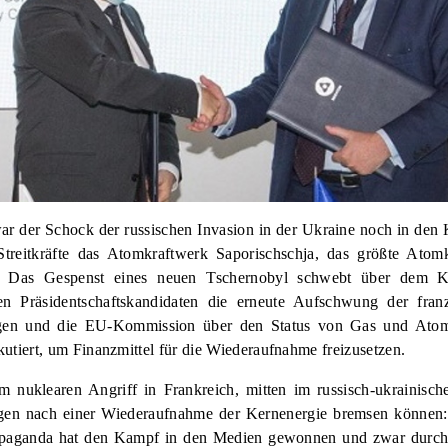
r der Schock der russischen Invasion in der Ukraine noch in den
 Streitkräfte das Atomkraftwerk Saporischschja, das größte Atom
n. Das Gespenst eines neuen Tschernobyl schwebt über dem Ko
n Präsidentschaftskandidaten die erneute Aufschwung der fran
gen und die EU-Kommission über den Status von Gas und Atomk
kutiert, um Finanzmittel für die Wiederaufnahme freizusetzen.
 nuklearen Angriff in Frankreich, mitten im russisch-ukrainisch
ngen nach einer Wiederaufnahme der Kernenergie bremsen können:
opaganda hat den Kampf in den Medien gewonnen und zwar durch