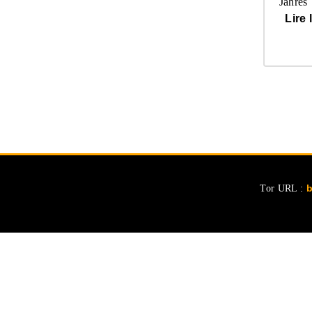
Jahres
Lire 
Tor URL :
b