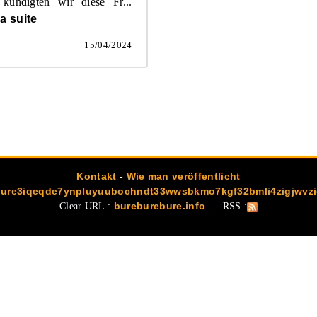
 kündigten wir diese Fr...
la suite
15/04/2024
Kontakt
-
Wie man veröffentlicht
ure3iqeqde7ynpluyuubochndt33wwsbkmo7kgf32bmli4zigjwvzi
Clear URL :
bureburebure.info
RSS :