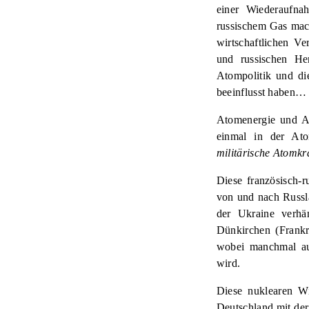
einer Wiederaufna
russischem Gas mac
wirtschaftlichen V
und russischen He
Atompolitik und di
beeinflusst haben
Atomenergie und At
einmal in der Ato
militärische Atomkra
Diese französisch-
von und nach Russl
der Ukraine verhä
Dünkirchen (Frankre
wobei manchmal au
wird.
Diese nuklearen Wi
Deutschland mit der