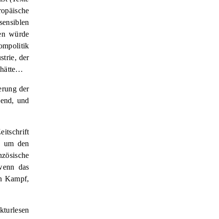
ropäische
ensiblen
gen würde
ompolitik
trie, der
 hätte…
erung der
send, und
itschrift
ie um den
nzösische
wenn das
en Kampf,
kturlesen