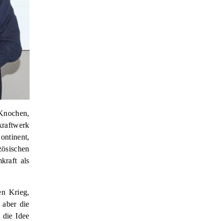
 Knochen,
kraftwerk
ntinent,
zösischen
raft als
en Krieg,
 aber die
 die Idee