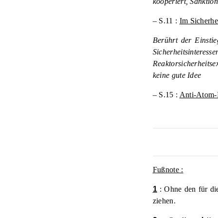
kooperiert, Sanktio
– S.11 :
Im Sicherhe
Berührt der Einsti
Sicherheitsinteres
Reaktorsicherheits
keine gute Idee
– S.15 :
Anti-Atom-
Fußnote
:
1
:
Ohne den für di
ziehen.