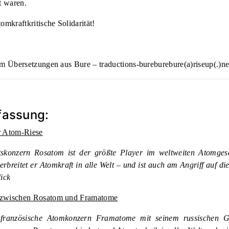
gt waren.
tomkraftkritische Solidarität!
am Übersetzungen aus Bure –
traductions-bureburebure(a)riseup(.)ne
assung:
r Atom-Riese
tskonzern Rosatom ist der größte Player im weltweiten Atomges
rbreitet er Atomkraft in alle Welt – und ist auch am Angriff auf di
lick
zwischen Rosatom und Framatome
e französische Atomkonzern Framatome mit seinem russischen G