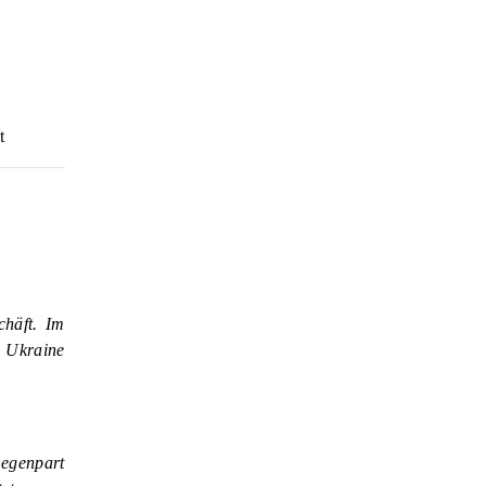
t
chäft. Im
e Ukraine
egenpart