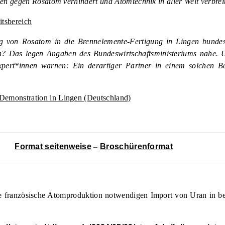
nen gegen Rosatom verhindert und Atomtechnik in aller Welt verbrei
itsbereich
eg von Rosatom in die Brennelemente-Fertigung in Lingen bunde
sen? Das legen Angaben des Bundeswirtschaftsministeriums nahe.
expert*innen warnen: Ein derartiger Partner in einem solchen Be
Demonstration in Lingen (Deutschland)
Format seitenweise
–
Broschürenformat
e französische Atomproduktion notwendigen Import von Uran in be