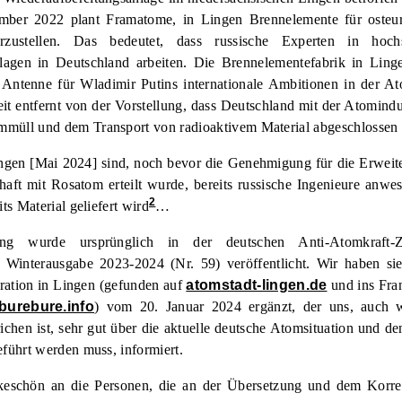
mber 2022 plant Framatome, in Lingen Brennelemente für osteu
rzustellen. Das bedeutet, dass russische Experten in hochs
lagen in Deutschland arbeiten. Die Brennelementefabrik in Lin
r Antenne für Wladimir Putins internationale Ambitionen in der At
it entfernt von der Vorstellung, dass Deutschland mit der Atomindus
mmüll und dem Transport von radioaktivem Material abgeschlossen
ngen [Mai 2024] sind, noch bevor die Genehmigung für die Erweit
haft mit Rosatom erteilt wurde, bereits russische Ingenieure anwe
2
its Material geliefert wird
…
ung wurde ursprünglich in der
deutschen Anti-Atomkraft-Ze
 Winterausgabe 2023-2024 (Nr. 59) veröffentlicht. Wir haben s
ration in Lingen (gefunden auf
atomstadt-lingen.de
und ins Fra
burebure.info
) vom 20. Januar 2024 ergänzt, der uns, auch 
richen ist, sehr gut über die aktuelle deutsche Atomsituation und d
eführt werden muss, informiert.
keschön an die Personen, die an der Übersetzung und dem Korre