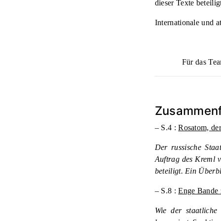
dieser Texte beteili
Internationale und a
Für das Te
Zusammenf
– S.4 :
Rosatom, de
Der russische Staa
Auftrag des Kreml ve
beteiligt. Ein Überb
– S.8 :
Enge Bande 
Wie der staatlich