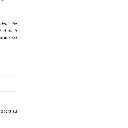
tet
sdeutsche
 Und auch
trieb sei
tracht zu