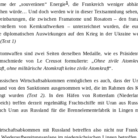
1
hme der „souveränen“ Energie
, die Frankreich weniger abhä
hen würde… Und doch werden wir in dieser Textsammlung sehen,
ereinbarungen, die zwischen Framatome und Rosatom – den fran
rstellern von Kernkraftwerken – unterzeichnet wurden, die eur
e diplomatischen Auswirkungen auf den Krieg in der Ukraine w
…
(Text 1)
omwaffen sind zwei Seiten derselben Medaille, wie es Präside
mschmiede von Le Creusot formulierte: „
Ohne zivile Atomkra
ft, ohne militärische Atomkraft keine zivile Atomkraft
“.
russischen Wirtschaftsabkommen ermöglichen es auch, dass der U
and von den Sanktionen ausgenommen wird, die im Rahmen des K
ngt wurden
(Text 2)
. In den Häfen von Rotterdam (Niederla
ich) treffen derzeit regelmäßig Frachtschiffe mit Uran aus Russ
ch Uran aus Russland für die Brennelementefabrik in Lingen mi
rtschaftsabkommen mit Russland betreffen also nicht nur Frank
 Wiederaufbereitungsanlage im niedersächsischen Lingen betroffen 