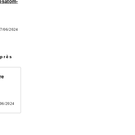
rosatom-
7/06/2024
après
re
/06/2024