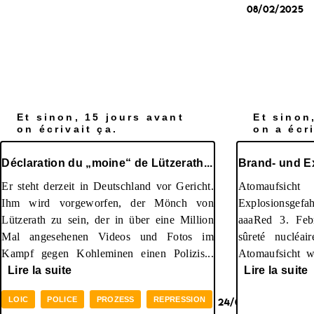
08/02/2025
Et sinon, 15 jours avant
Et sinon
on écrivait ça.
on a écri
Déclaration du „moine“ de Lützerath...
Brand- und E
Er steht derzeit in Deutschland vor Gericht.
Atomaufsich
Ihm wird vorgeworfen, der Mönch von
Explosionsgef
Lützerath zu sein, der in über eine Million
aaaRed 3. Feb
Mal angesehenen Videos und Fotos im
sûreté nucléai
Kampf gegen Kohleminen einen Polizis...
Atomaufsicht w
Lire la suite
Lire la suite
LOIC
POLICE
PROZESS
REPRESSION
24/01/2025