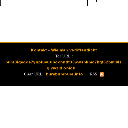
Kontakt
-
Wie man veröffentlicht
Tor URL :
bure3iqeqde7ynpluyuubochndt33wwsbkmo7kgf32bmli4zi
gjwvzid.onion
Clear URL :
bureburebure.info
RSS :