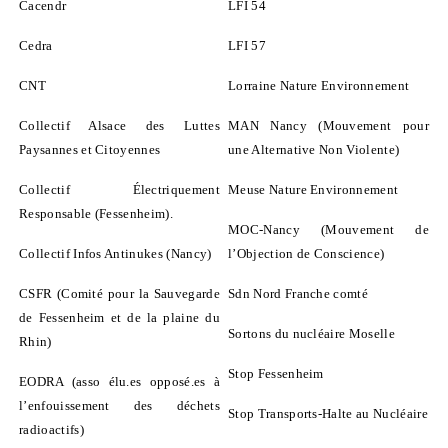
Cacendr
LFI 54
Cedra
LFI 57
CNT
Lorraine Nature Environnement
Collectif Alsace des Luttes
MAN Nancy (Mouvement pour
Paysannes et Citoyennes
une Alternative Non Violente)
Collectif Électriquement
Meuse Nature Environnement
Responsable (Fessenheim).
MOC-Nancy (Mouvement de
Collectif Infos Antinukes (Nancy)
l’Objection de Conscience)
CSFR (Comité pour la Sauvegarde
Sdn Nord Franche comté
de Fessenheim et de la plaine du
Sortons du nucléaire Moselle
Rhin)
Stop Fessenheim
EODRA (asso élu.es opposé.es à
l’enfouissement des déchets
Stop Transports-Halte au Nucléaire
radioactifs)