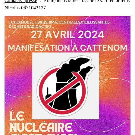
Contact
s
presse
: François Drapier 0755613355 et Jérémy
Nicolas 0671043127