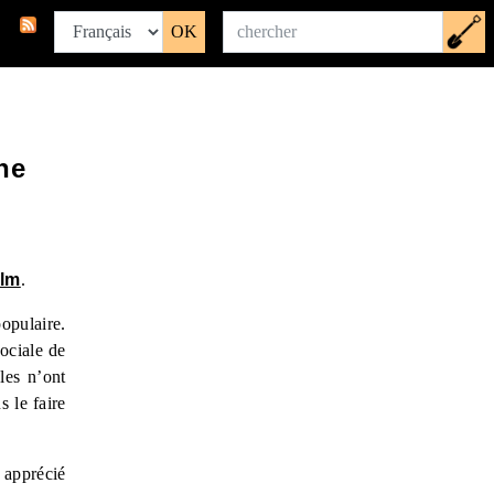
ne
ilm
.
populaire.
sociale de
ales n’ont
 le faire
 apprécié