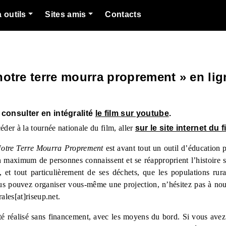
à outils
Sites amis
Contacts
 notre terre mourra proprement » en lig
e consulter en intégralité
le film sur youtube
.
éder à la tournée nationale du film, aller
sur le site internet du f
otre Terre Mourra Proprement
est avant tout un outil d’éducation 
un maximum de personnes connaissent et se réapproprient l’histoire 
e, et tout particulièrement de ses déchets, que les populations rur
us pouvez organiser vous-même une projection, n’hésitez pas à nous
ales[at]riseup.net.
té réalisé sans financement, avec les moyens du bord. Si vous avez