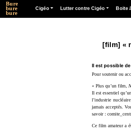
Bure
bure
Cigéo
Lutter contre Cigéo
Boite 
bure
[film] «
Il est possible d
Pour soutenir ou acc
« Plus qu’un film,
N
Il est essentiel qu’
l’industrie nucléair
jamais acceptés. Vo
savoir : comite_centr
Ce film amateur a é