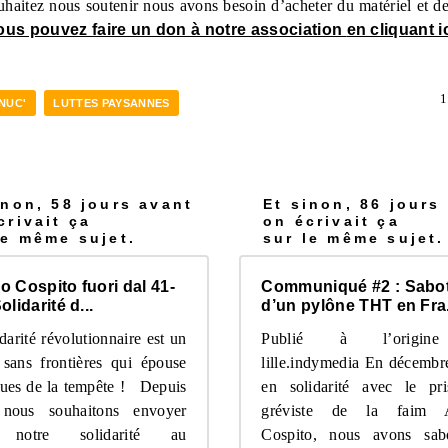
ouhaitez nous soutenir nous avons besoin d’acheter du matériel et d
ous pouvez faire un don à notre as
sociation
en cliquant i
1
NUC'
LUTTES PAYSANNES
inon, 58 jours avant
Et sinon, 86 jours
crivait ça
on écrivait ça
le même sujet.
sur le même sujet.
o Cospito fuori dal 41-
Communiqué #2 : Sabo
olidarité d...
d’un pylône THT en Fra.
darité révolutionnaire est un
Publié à l’origin
r sans frontières qui épouse
lille.indymedia En décembr
gues de la tempête ! Depuis
en solidarité avec le pri
 nous souhaitons envoyer
gréviste de la faim A
 notre solidarité au
Cospito, nous avons sab