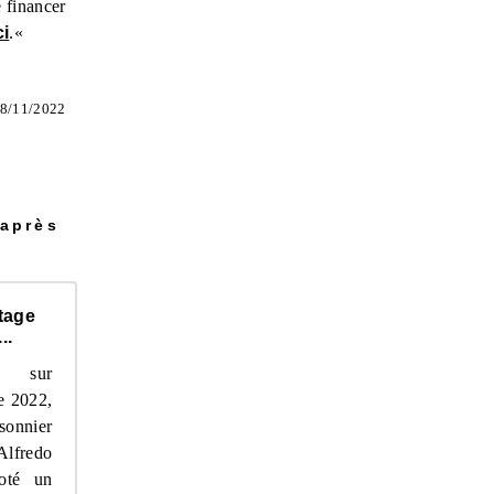
e financer
ci
.
«
8/11/2022
 après
tage
..
e sur
e 2022,
sonnier
lfredo
oté un