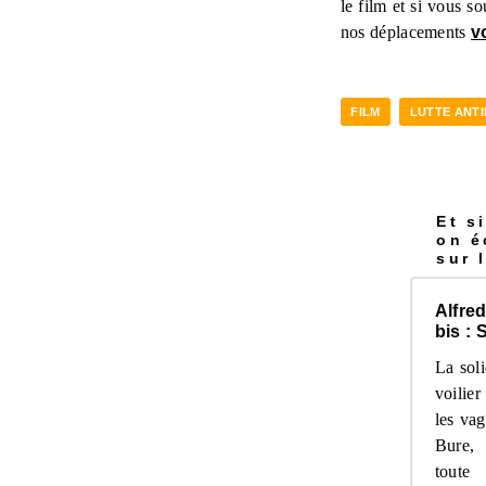
le film et si vous s
nos déplacements
v
FILM
LUTTE ANTI
Et s
on é
sur 
Alfred
bis : S
La soli
voilie
les va
Bure,
toute