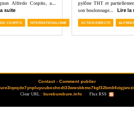
non Alfredo Cospito, a...
pylône THT et partiellement
la suite
son boulonnage...
Lire la 
DO COSPITO
INTERNATIONALISME
LUTTE ANTINUC'
ACTION DIRECTE
PRISON
ALFRED
Contact
-
Comment publier
ure3iqeqde7ynpluyuubochndt33wwsbkmo7kgf32bmli4zigjwvzi
Clear URL :
bureburebure.info
Flux RSS :