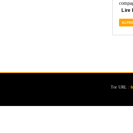
compag
Lire 
ALFRE
Tor URL :
b