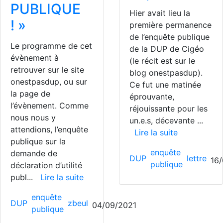
PUBLIQUE
Hier avait lieu la
! »
première permanence
de l’enquête publique
Le programme de cet
de la DUP de Cigéo
évènement à
(le récit est sur le
retrouver sur le site
blog onestpasdup).
onestpasdup, ou sur
Ce fut une matinée
la page de
éprouvante,
l’évènement. Comme
réjouissante pour les
nous nous y
un.e.s, décevante ...
attendions, l’enquête
Lire la suite
publique sur la
enquête
demande de
DUP
lettre
16
publique
déclaration d’utilité
publ...
Lire la suite
enquête
DUP
zbeul
04/09/2021
publique