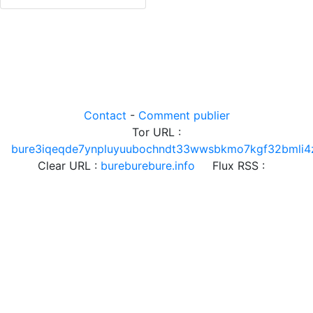
Contact
-
Comment publier
Tor URL :
bure3iqeqde7ynpluyuubochndt33wwsbkmo7kgf32bmli4z
Clear URL :
bureburebure.info
Flux RSS :