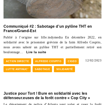
Communiqué #2 : Sabotage d’un pylône THT en
France/Grand-Est
Publié à l’origine sur lille.indymedia En décembre 2022, en
solidarité avec le prisonnier gréviste de la faim Alfredo Cospito,
nous avons saboté un pylône THT et partiellement retiré son
boulonnage...
Lire la suite
12/02/2023
ACTION DIRECTE
ALFREDO COSPITO
CIGEO
LUTTE ANTINUC'
SABOTAGE
SOLIDARITÉ
Justice pour Tort ! Bure en solidarité avec les
défenseur.euses de la forêt contre « Cop City »
Le département de police d’Atlanta veut voler et raser la forêt