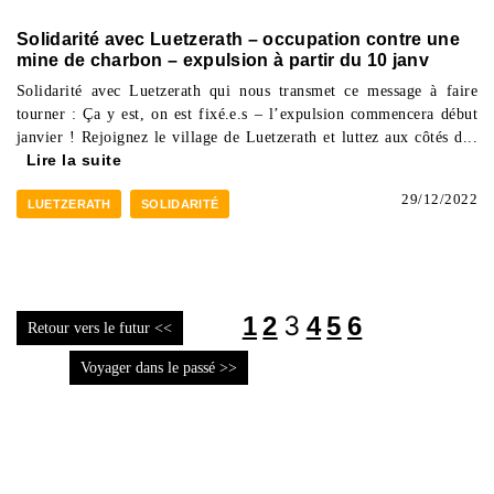
Solidarité avec Luetzerath – occupation contre une
mine de charbon – expulsion à partir du 10 janv
Solidarité avec Luetzerath qui nous transmet ce message à faire
tourner : Ça y est, on est fixé.e.s – l’expulsion commencera début
janvier ! Rejoignez le village de Luetzerath et luttez aux côtés d...
Lire la suite
29/12/2022
LUETZERATH
SOLIDARITÉ
3
1
2
4
5
6
Retour vers le futur <<
Voyager dans le passé >>