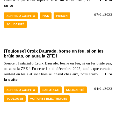
l’eau à la place des repas et aussi du sel le matin, ce ...
Lire la
suite
07/01/2023
ALFREDO COSPITO
IVAN
PRISON
SOLIDARITÉ
[Toulouse] Croix Daurade, borne en feu, si on les
brûle pas, on aura la ZFE !
Source : Iaata.info Croix Daurade, borne en feu, si on les brûle pas,
on aura la ZFE ! En cette fin de décembre 2022, tandis que certains
roulent en tesla et sont bien au chaud chez eux, nous n’avo...
Lire
la suite
04/01/2023
ALFREDO COSPITO
SABOTAGE
SOLIDARITÉ
TOULOUSE
VOITURES ÉLECTRIQUES