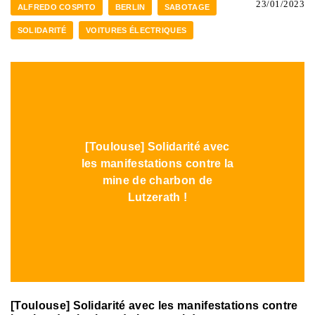
23/01/2023
ALFREDO COSPITO
BERLIN
SABOTAGE
SOLIDARITÉ
VOITURES ÉLECTRIQUES
[Toulouse] Solidarité avec
les manifestations contre la
mine de charbon de
Lutzerath !
[Toulouse] Solidarité avec les manifestations contre