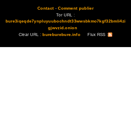
-
Contact
Comment publier
Tor URL :
bure3iqeqde7ynpluyuubochndt33wwsbkmo7kgf32bmli4zi
gjwvzid.onion
Clear URL :
Flux RSS :
bureburebure.info