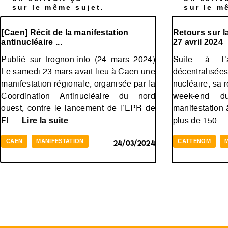
sur le même sujet.
sur le m
[Caen] Récit de la manifestation
Retours sur l
antinucléaire ...
27 avril 2024
Publié sur trognon.info (24 mars 2024)
Suite à l’a
Le samedi 23 mars avait lieu à Caen une
décentralis
manifestation régionale, organisée par la
nucléaire, sa r
Coordination Antinucléaire du nord
week-end d
ouest, contre le lancement de l’EPR de
manifestation
Fl...
plus de 150 .
Lire la suite
CAEN
MANIFESTATION
CATTENOM
24/03/2024