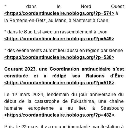
* dans le Nord Ouest
à
<https://coordantinucleaire.noblogs.org/?p=574>
la Bernerie-en-Retz, au Mans, à Nanteset à Caen
* dans le Sud-Est avec un rassemblement à Lyon
<https://coordantinucleaire.noblogs.org/?p=549>
* des événements auront lieu aussi en région parisienne
<https://coordantinucleaire.noblogs.org/?p=530>
Courant 2023, une Coordination antinucléaire s’est
constituée et a rédigé ses Raisons d’Être
.
<https://coordantinucleaire.noblogs.org/?p=518>
Le 12 mars 2024, lendemain du jour anniversaire du
début de la catastrophe de Fukushima, une chaîne
humaine européenne a eu lieu à Strasbourg
.
<https://coordantinucleaire.noblogs.org/?p=482>
Puis, le 23 mars, il y a eu une importante manifestation à