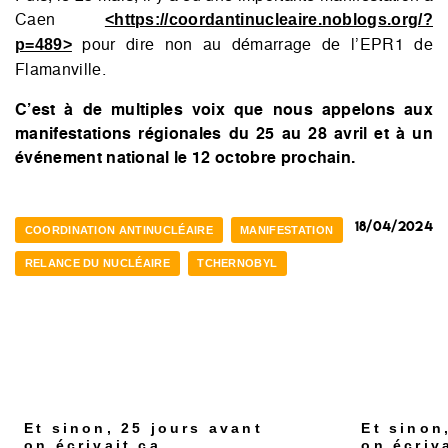
Caen
<https://coordantinucleaire.noblogs.org/?
pour dire non au démarrage de l’EPR1 de
p=489>
Flamanville.
C’est à de multiples voix que nous appelons aux
manifestations régionales du 25 au 28 avril et à un
événement national le 12 octobre prochain.
18/04/2024
COORDINATION ANTINUCLÉAIRE
MANIFESTATION
RELANCE DU NUCLÉAIRE
TCHERNOBYL
Et sinon, 25 jours avant
Et sinon
on écrivait ça
on écriv