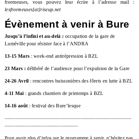
freemeuses, vous pouvez leur écrire à l’adresse mail :
lesfreemeuses[at
]
riseup.net
Évènement à venir à Bure
Jusqu’à l’infini et au-delà
:
occupation de la gare de
Luméville pour résister face à l’ANDRA
13-15 Mars
: week-end antirépression à BZL
23
Mars
:
délibéré de l’audience pour l’expulsion de la Gare
24-26 Avril
: rencontres buissonières des fôrets en lutte à BZL
4-11 Mai
: grands chantiers de printemps à BZL
14-16 août
: festival des Bure’lesque
—————————————————————————
——————————————–
Pour avoir plus d’infos sur le programme à venir, n’hésitez pas