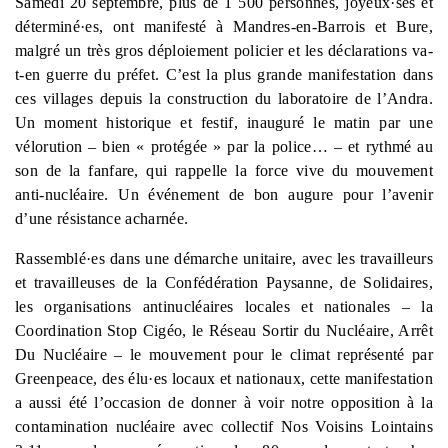
Samedi 20 septembre, plus de 1 500 personnes, joyeux
·
ses et
déterminé
·
es, ont manifesté à Mandres-en-Barrois et Bure,
malgré un très gros déploiement policier et les déclarations va-
t-en guerre du préfet. C’est la plus grande manifestation dans
ces villages depuis la construction du laboratoire de l’Andra.
Un moment historique et festif, inauguré le matin par une
vélorution – bien « protégée » par la police… – et rythmé au
son de la fanfare, qui rappelle la force vive du mouvement
anti-nucléaire. Un événement de bon augure pour l’avenir
d’une résistance acharnée.
Rassemblé
·
es dans une démarche unitaire, avec les travailleurs
et travailleuses de la Confédération Paysanne, de Solidaires,
les organisations antinucléaires locales et nationales – la
Coordination Stop Cigéo, le Réseau Sortir du Nucléaire, Arrêt
Du Nucléaire – le mouvement pour le climat représenté par
Greenpeace, des élu
·
es locaux et nationaux, cette manifestation
a aussi été l’occasion de donner à voir notre opposition à la
contamination nucléaire avec collectif Nos Voisins Lointains