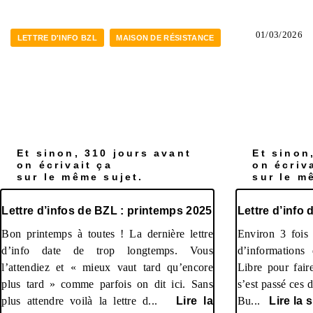
01/03/2026
LETTRE D'INFO BZL
MAISON DE RÉSISTANCE
Et sinon, 310 jours avant
Et sinon
on écrivait ça
on écriv
sur le même sujet.
sur le m
Lettre d’infos de BZL : printemps 2025
Lettre d’info
Bon printemps à toutes ! La dernière lettre
Environ 3 fois 
d’info date de trop longtemps. Vous
d’informations
l’attendiez et « mieux vaut tard qu’encore
Libre pour fair
plus tard » comme parfois on dit ici. Sans
s’est passé ces 
plus attendre voilà la lettre d...
Lire la
Bu...
Lire la 