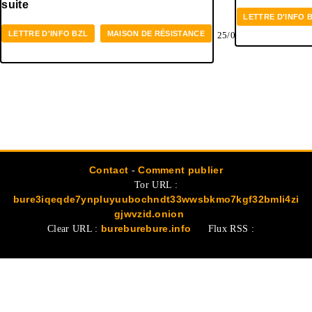
suite
LETTRE D'INFO 
LETTRE D'INFO BZL
MAISON DE RÉSISTANCE
25/04/2025
Contact
-
Comment publier
Tor URL :
bure3iqeqde7ynpluyuubochndt33wwsbkmo7kgf32bmli4zi
gjwvzid.onion
Clear URL :
bureburebure.info
Flux RSS :